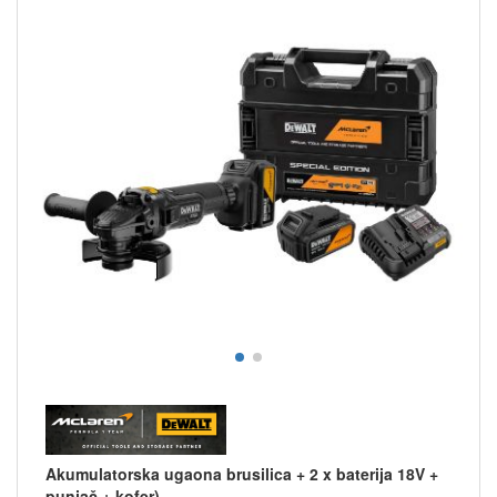
Akumulatorska ugaona brusilica + 2 x baterija 18V +
punjač + kofer)