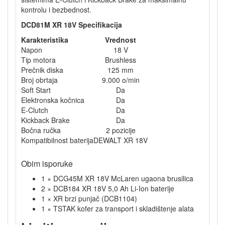
kontrolu i bezbednost.
DCD81M XR 18V Specifikacija
Karakteristika
Vrednost
Napon
18 V
Tip motora
Brushless
Prečnik diska
125 mm
Broj obrtaja
9.000 o/min
Soft Start
Da
Elektronska kočnica
Da
E-Clutch
Da
Kickback Brake
Da
Bočna ručka
2 pozicije
Kompatibilnost baterija
DEWALT XR 18V
Obim isporuke
1 × DCG45M XR 18V McLaren ugaona brusilica
2 × DCB184 XR 18V 5,0 Ah Li-Ion baterije
1 × XR brzi punjač (DCB1104)
1 × TSTAK kofer za transport i skladištenje alata