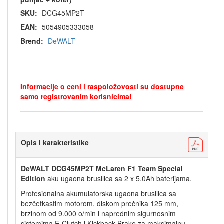
SKU:
DCG45MP2T
EAN:
5054905333058
Brend:
DeWALT
Informacije o ceni i raspoložovosti su dostupne
samo registrovanim korisnicima!
Opis i karakteristike
DeWALT DCG45MP2T McLaren F1 Team Special
Edition
aku ugaona brusilica sa 2 x 5.0Ah baterijama.
Profesionalna akumulatorska ugaona brusilica sa
bezčetkastim motorom, diskom prečnika 125 mm,
brzinom od 9.000 o/min i naprednim sigurnosnim
sistemima E-Clutch i Kickback Brake za maksimalnu