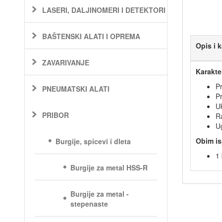
LASERI, DALJINOMERI I DETEKTORI
BAŠTENSKI ALATI I OPREMA
Opis i k
ZAVARIVANJE
Karakter
Pr
PNEUMATSKI ALATI
P
U
PRIBOR
R
U
Obim is
Burgije, spicevi i dleta
1 
Burgije za metal HSS-R
Burgije za metal -
stepenaste