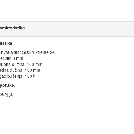
arakteristike
istike:
ihvat alata: SDS /Extreme 2®
rečnik: 6 mm
kupna dužina: 160 mm
adna dužina: 100 mm
gao bušenja: 160 º
poruke:
burgija