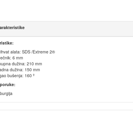
arakteristike
istike:
ihvat alata: SDS /Extreme 2®
rečnik: 6 mm
kupna dužina: 210 mm
adna dužina: 150 mm
gao bušenja: 160 º
poruke:
burgija