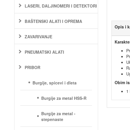
LASERI, DALJINOMERI I DETEKTORI
BAŠTENSKI ALATI I OPREMA
Opis i k
ZAVARIVANJE
Karakter
Pr
PNEUMATSKI ALATI
P
U
PRIBOR
R
U
Obim is
Burgije, spicevi i dleta
1 
Burgije za metal HSS-R
Burgije za metal -
stepenaste