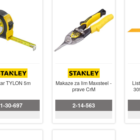
Lis
tar TYLON 5m
Makaze za lim Maxsteel -
30
prave CrM
1-30-697
2-14-563