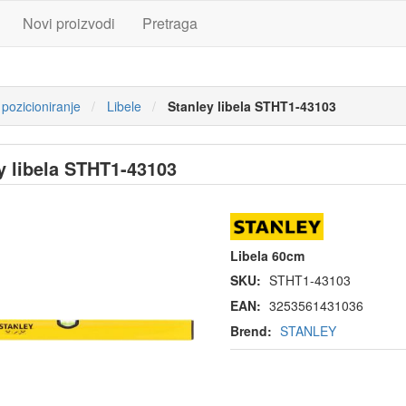
Novi proizvodi
Pretraga
 pozicioniranje
Libele
Stanley libela STHT1-43103
y libela STHT1-43103
Libela 60cm
SKU:
STHT1-43103
EAN:
3253561431036
Brend:
STANLEY