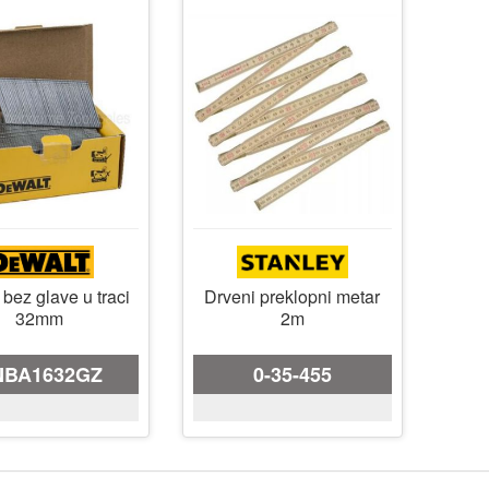
 bez glave u traci
Drveni preklopni metar
32mm
2m
NBA1632GZ
0-35-455