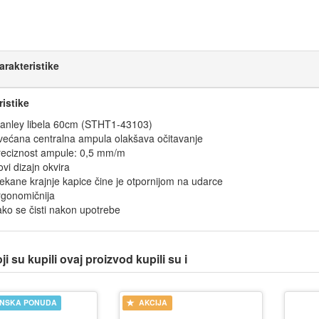
arakteristike
ristike
tanley libela 60cm (STHT1-43103)
većana centralna ampula olakšava očitavanje
reciznost ampule: 0,5 mm/m
vi dizajn okvira
kane krajnje kapice čine je otpornijom na udarce
rgonomičnija
ko se čisti nakon upotrebe
i su kupili ovaj proizvod kupili su i
INSKA PONUDA
AKCIJA