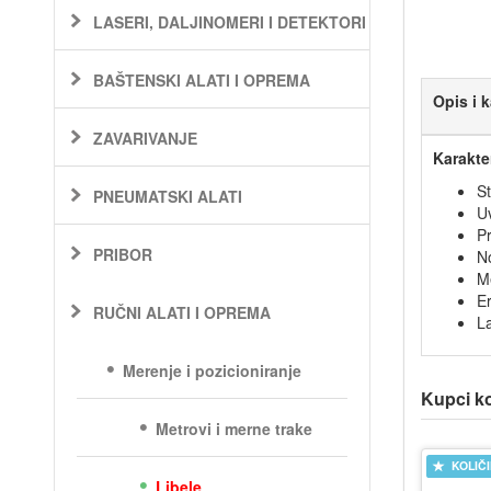
LASERI, DALJINOMERI I DETEKTORI
BAŠTENSKI ALATI I OPREMA
Opis i k
ZAVARIVANJE
Karakte
S
PNEUMATSKI ALATI
U
P
PRIBOR
No
Me
E
RUČNI ALATI I OPREMA
La
Merenje i pozicioniranje
Kupci koj
Metrovi i merne trake
KOLIČ
Libele