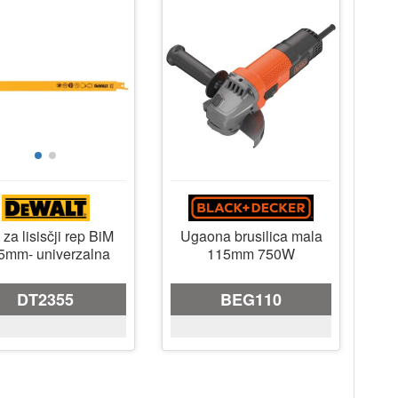
t za lisisčji rep BiM
Ugaona brusilica mala
5mm- univerzalna
115mm 750W
DT2355
BEG110