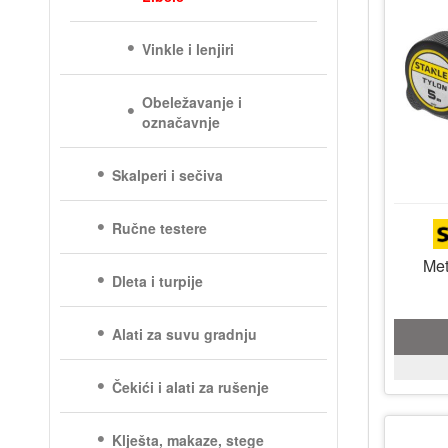
Vinkle i lenjiri
Obeležavanje i
označavnje
Skalperi i sečiva
Ručne testere
Me
Dleta i turpije
Alati za suvu gradnju
Čekići i alati za rušenje
Klješta, makaze, stege