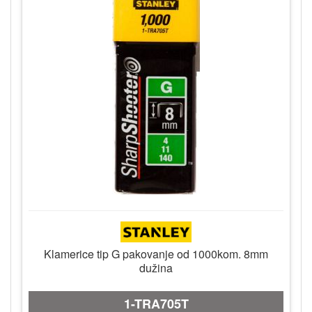
Klamerice tip G pakovanje od 1000kom. 8mm
dužina
1-TRA705T