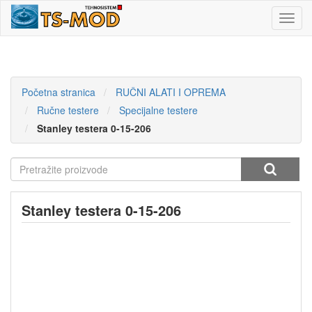
Toggl
navig
Početna stranica
RUČNI ALATI I OPREMA
Ručne testere
Specijalne testere
Stanley testera 0-15-206
Stanley testera 0-15-206