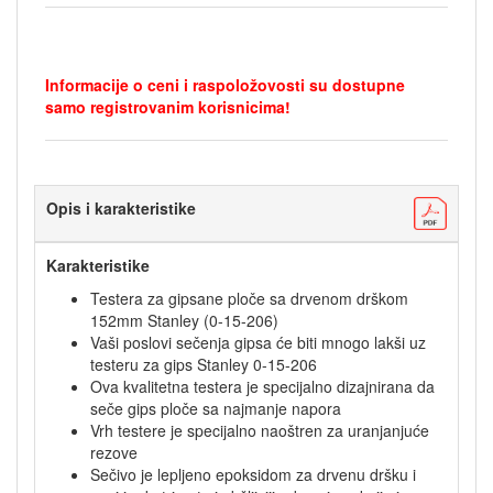
Informacije o ceni i raspoložovosti su dostupne
samo registrovanim korisnicima!
Opis i karakteristike
Karakteristike
Testera za gipsane ploče sa drvenom drškom
152mm Stanley (0-15-206)
Vaši poslovi sečenja gipsa će biti mnogo lakši uz
testeru za gips Stanley 0-15-206
Ova kvalitetna testera je specijalno dizajnirana da
seče gips ploče sa najmanje napora
Vrh testere je specijalno naoštren za uranjanjuće
rezove
Sečivo je lepljeno epoksidom za drvenu dršku i