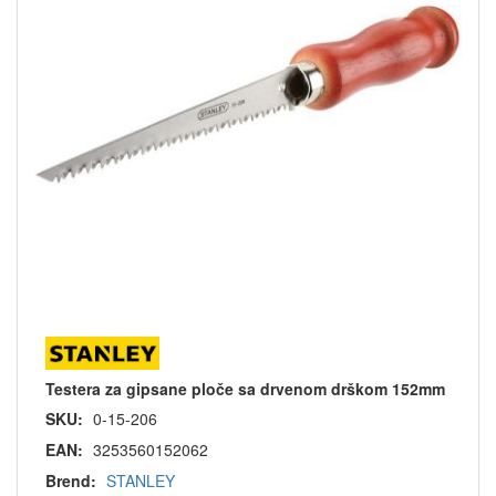
Testera za gipsane ploče sa drvenom drškom 152mm
SKU:
0-15-206
EAN:
3253560152062
Brend:
STANLEY