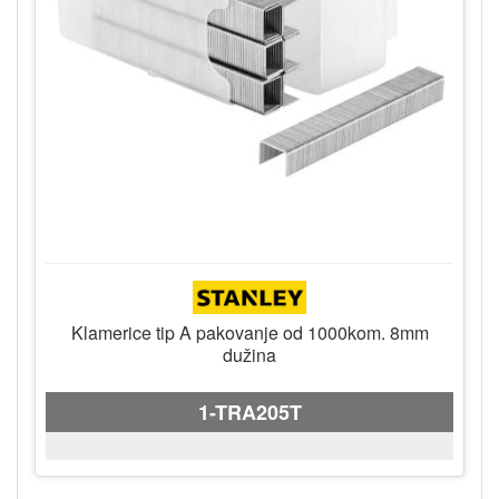
Klamerice tip A pakovanje od 1000kom. 8mm
dužina
1-TRA205T