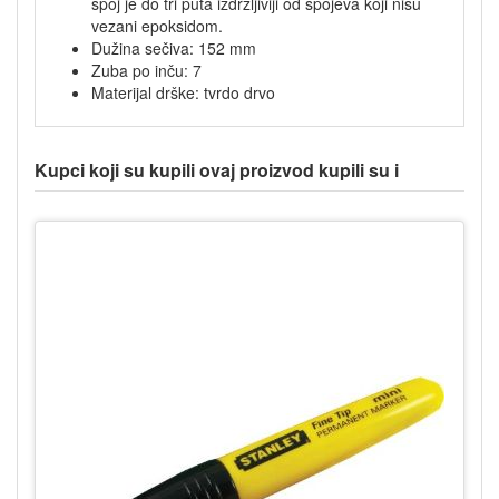
spoj je do tri puta izdržljiviji od spojeva koji nisu
vezani epoksidom.
Dužina sečiva: 152 mm
Zuba po inču: 7
Materijal drške: tvrdo drvo
Kupci koji su kupili ovaj proizvod kupili su i