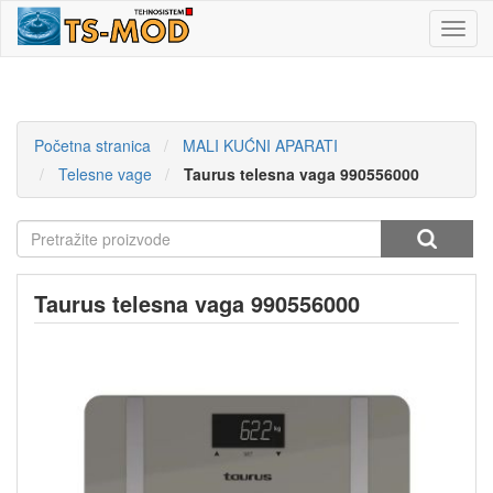
Toggl
navig
Početna stranica
MALI KUĆNI APARATI
Telesne vage
Taurus telesna vaga 990556000
Taurus telesna vaga 990556000