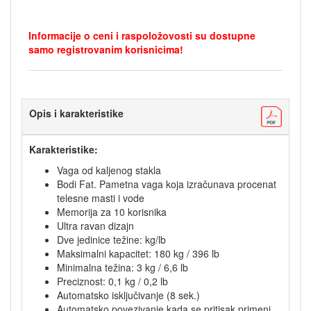
Informacije o ceni i raspoložovosti su dostupne
samo registrovanim korisnicima!
Opis i karakteristike
Karakteristike:
Vaga od kaljenog stakla
Bodi Fat. Pametna vaga koja izračunava procenat
telesne masti i vode
Memorija za 10 korisnika
Ultra ravan dizajn
Dve jedinice težine: kg/lb
Maksimalni kapacitet: 180 kg / 396 lb
Minimalna težina: 3 kg / 6,6 lb
Preciznost: 0,1 kg / 0,2 lb
Automatsko isključivanje (8 sek.)
Automatsko povezivanje kada se pritisak primeni