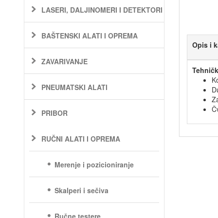
LASERI, DALJINOMERI I DETEKTORI
BAŠTENSKI ALATI I OPREMA
Opis i k
ZAVARIVANJE
Tehničk
Ko
PNEUMATSKI ALATI
D
Za
Čv
PRIBOR
RUČNI ALATI I OPREMA
Merenje i pozicioniranje
Skalperi i sečiva
Ručne testere