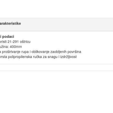
arakteristike
i podaci
risti 21-291 oštricu
užina: 400mm
 proširivanje rupa i oblikovanje zaobljenih površina
rsta polipropilenska ručka za snagu i izdržljivost