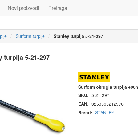
Novi proizvodi
Pretraga
pije
Surform turpije
Stanley turpija 5-21-297
y turpija 5-21-297
Surform okrugla turpija 40
SKU:
5-21-297
EAN:
3253565212976
Brend:
STANLEY