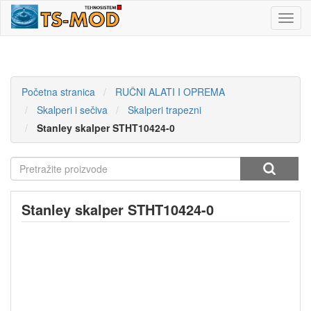
Toggl
navig
Početna stranica
RUČNI ALATI I OPREMA
Skalperi i sečiva
Skalperi trapezni
Stanley skalper STHT10424-0
Stanley skalper STHT10424-0