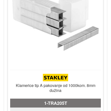
Klamerice tip A pakovanje od 1000kom. 8mm
dužina
1-TRA205T