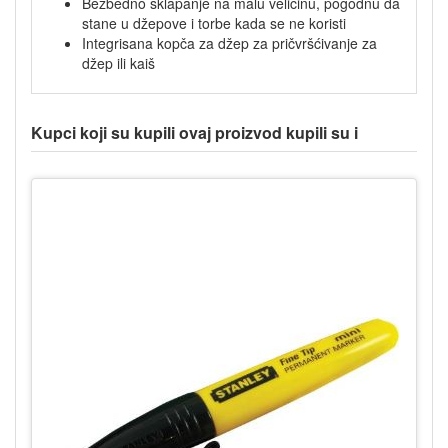
Bezbedno sklapanje na malu veličinu, pogodnu da
stane u džepove i torbe kada se ne koristi
Integrisana kopča za džep za pričvršćivanje za
džep ili kaiš
Kupci koji su kupili ovaj proizvod kupili su i