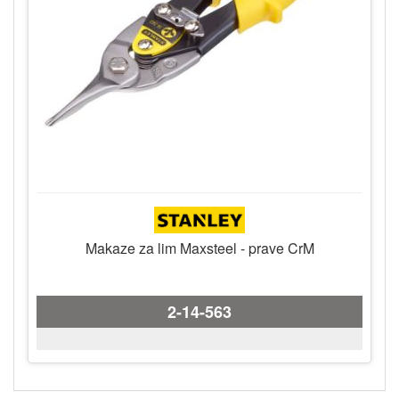
Makaze za lim Maxsteel - prave CrM
2-14-563