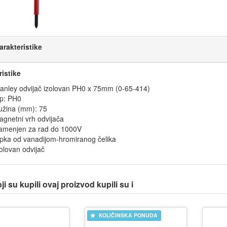
arakteristike
ristike
tanley odvijač izolovan PH0 x 75mm (0-65-414)
ip: PH0
užina (mm): 75
agnetni vrh odvijača
amenjen za rad do 1000V
ipka od vanadijom-hromiranog čelika
olovan odvijač
i su kupili ovaj proizvod kupili su i
KOLIČINSKA PONUDA