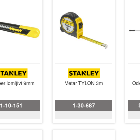
er lomljivi 9mm
Metar TYLON 3m
Odv
1-10-151
1-30-687