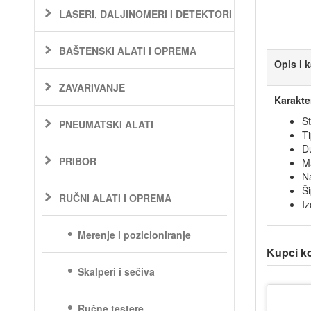
LASERI, DALJINOMERI I DETEKTORI
BAŠTENSKI ALATI I OPREMA
Opis i k
ZAVARIVANJE
Karakte
S
PNEUMATSKI ALATI
T
D
PRIBOR
M
N
Š
RUČNI ALATI I OPREMA
Iz
Merenje i pozicioniranje
Kupci koj
Skalperi i sečiva
Ručne testere