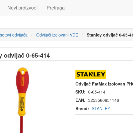
Novi proizvodi
Pretraga
 setovi odvijača
Odvijači izolovani VDE
Stanley odvijač 0-65-4
y odvijač 0-65-414
Odvijač FatMax izolovan P
SKU:
0-65-414
EAN:
3253560654146
Brend:
STANLEY