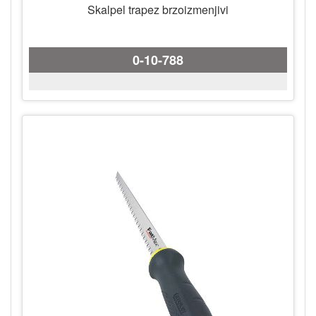
Skalpel trapez brzoizmenjivi
0-10-788