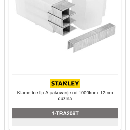
Klamerice tip A pakovanje od 1000kom. 12mm
dužina
1-TRA208T