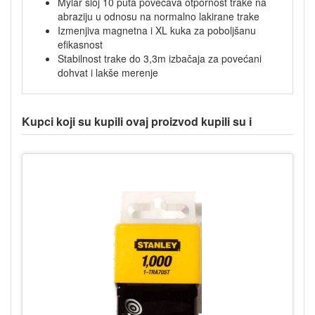
Mylar sloj 10 puta povećava otpornost trake na
abraziju u odnosu na normalno lakirane trake
Izmenjiva magnetna i XL kuka za poboljšanu
efikasnost
Stabilnost trake do 3,3m izbačaja za povećani
dohvat i lakše merenje
Kupci koji su kupili ovaj proizvod kupili su i