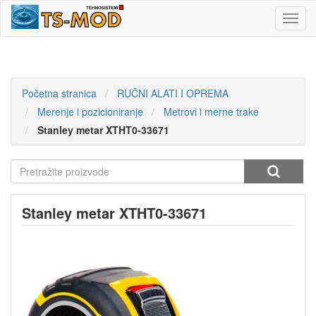
Toggl
navig
Početna stranica
RUČNI ALATI I OPREMA
Merenje i pozicioniranje
Metrovi i merne trake
Stanley metar XTHT0-33671
Stanley metar XTHT0-33671