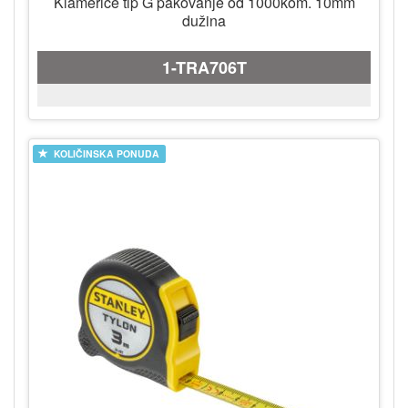
Klamerice tip G pakovanje od 1000kom. 10mm
dužina
1-TRA706T
KOLIČINSKA PONUDA