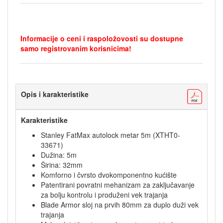
Informacije o ceni i raspoložovosti su dostupne
samo registrovanim korisnicima!
Opis i karakteristike
Karakteristike
Stanley FatMax autolock metar 5m (XTHT0-
33671)
Dužina: 5m
Širina: 32mm
Komforno i čvrsto dvokomponentno kućište
Patentirani povratni mehanizam za zaključavanje
za bolju kontrolu i produženi vek trajanja
Blade Armor sloj na prvih 80mm za duplo duži vek
trajanja