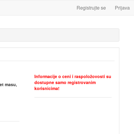
Registrujte se
Prijava
Informacije o ceni i raspoložovosti su
dostupne samo registrovanim
let masu,
korisnicima!