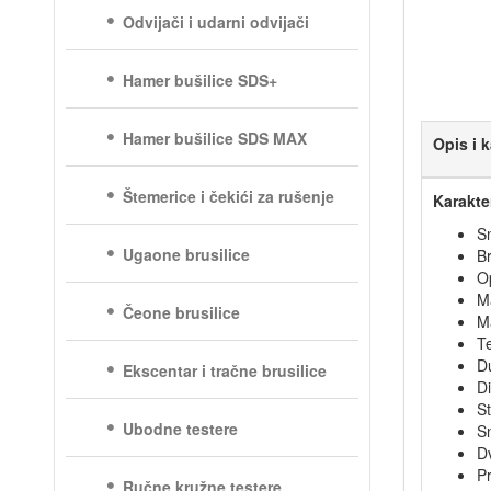
Odvijači i udarni odvijači
Hamer bušilice SDS+
Hamer bušilice SDS MAX
Opis i k
Štemerice i čekići za rušenje
Karakte
S
Ugaone brusilice
Br
O
M
Čeone brusilice
M
Te
D
Ekscentar i tračne brusilice
D
St
Ubodne testere
S
Dv
Pr
Ručne kružne testere