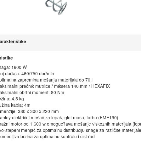
arakteristike
ristike
naga: 1600 W
oj obrtaja: 460/750 obr/min
ptimalna zapremina mešanja materijala do 70 l
aksimalni prečnik mutilice / miksera 140 mm / HEXAFIX
aksimalni obrtni moment: 80 Nm
žina: 4,5 kg
užina kabla: 4m
imenzije: 380 x 300 x 220 mm
anley električni mešač za lepak, glet masu, farbu (FME190)
nažni motor od 1.600 w omoguc?ava mešanje viskoznih materijala (lepa
o-stepeni menjač za optimalnu distribuciju snage za različite materijal
omenljiva brzina za optimalnu kontrolu i čist rad