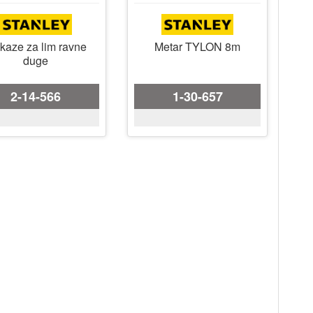
kaze za lim ravne
Metar TYLON 8m
duge
2-14-566
1-30-657