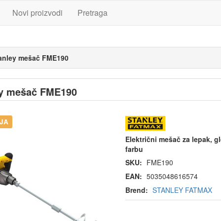
Novi proizvodi
Pretraga
anley mešač FME190
ey mešač FME190
JA
Električni mešač za lepak, g
farbu
SKU:
FME190
EAN:
5035048616574
Brend:
STANLEY FATMAX