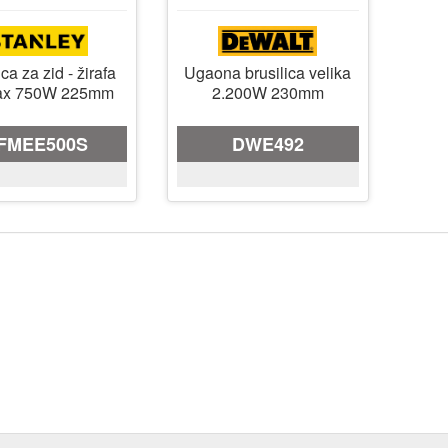
ica za zid - žirafa
Ugaona brusilica velika
ax 750W 225mm
2.200W 230mm
FMEE500S
DWE492