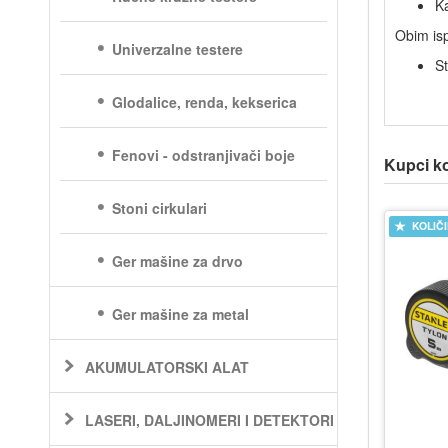
Ka
Obim is
Univerzalne testere
St
Glodalice, renda, kekserica
Fenovi - odstranjivači boje
Kupci koj
Stoni cirkulari
KOLIČ
Ger mašine za drvo
Ger mašine za metal
AKUMULATORSKI ALAT
LASERI, DALJINOMERI I DETEKTORI