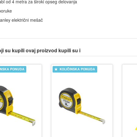
bl od 4 metra za široki opseg delovanja
poruke
anley električni mešač
i su kupili ovaj proizvod kupili su i
INSKA PONUDA
KOLIČINSKA PONUDA