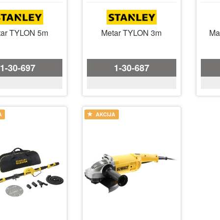
tar TYLON 5m
Metar TYLON 3m
Ma
1-30-697
1-30-687
A
AKCIJA