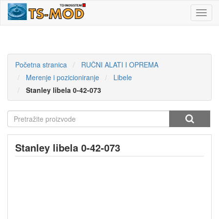
Toggl
navig
Početna stranica
RUČNI ALATI I OPREMA
Merenje i pozicioniranje
Libele
Stanley libela 0-42-073
Stanley libela 0-42-073