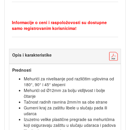
Informacije o ceni i raspoložovosti su dostupne
samo registrovanim korisnicima!
Opis i karakteristike
Prednosti
Mehurići za nivelisanje pod različitim uglovima od
180°, 90° i 45° stepeni
Mehurići od Ø12mm za bolju vidljivost i bolje
čitanje
Tačnost radnih ravnina 2mm/m sa obe strane
Gumeni kraj za zaštitu libele u slučaju pada ili
udarca
Izuzetno velike plastične pregrade sa mehurićima
koji osiguravaju zaštitu u slučaju udaraca i padova