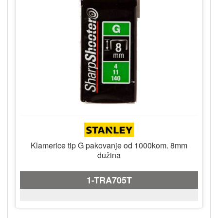
Klamerice tip G pakovanje od 1000kom. 8mm
dužina
1-TRA705T