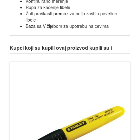
Kontinuirano merenje
Rupa za kačenje libele
Žuti praškasti premaz za bolju zaštitu površine
libele
Baza sa V žljebom za upotrebu na cevima
Kupci koji su kupili ovaj proizvod kupili su i