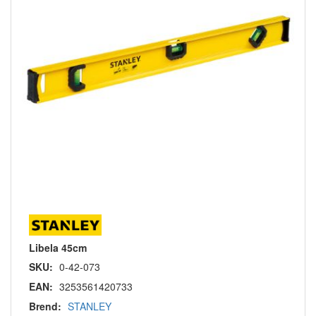
Libela 45cm
SKU:
0-42-073
EAN:
3253561420733
Brend:
STANLEY