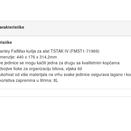
arakteristike
ristike
tanley FatMax kutija za alat TSTAK IV (FMST1-71969)
imenzije: 440 x 176 x 314,2mm
e jedinice se mogu kačiti jedna za drugu sa kvalitetnim kopčama
vojive fioke za organizaciju bitova, vijaka itd
kohvat od više materijala na vrhu svake jedinice osigurava lagano i 
koristiva zapremina u litrima: 8L