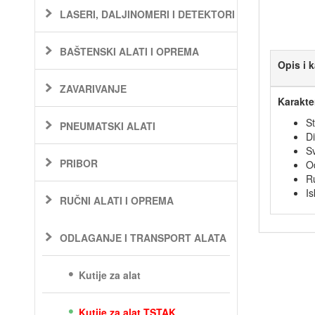
LASERI, DALJINOMERI I DETEKTORI
BAŠTENSKI ALATI I OPREMA
Opis i k
ZAVARIVANJE
Karakte
S
PNEUMATSKI ALATI
D
Sv
PRIBOR
Od
Ru
Is
RUČNI ALATI I OPREMA
ODLAGANJE I TRANSPORT ALATA
Kutije za alat
Kutije za alat TSTAK