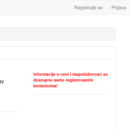
Registrujte se
Prijava
Informacije o ceni i raspoložovosti su
dostupne samo registrovanim
IV
korisnicima!