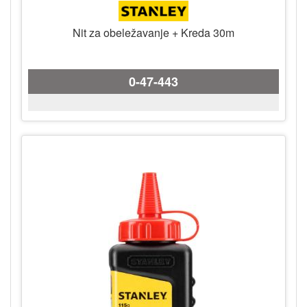
Nit za obeležavanje + Kreda 30m
0-47-443