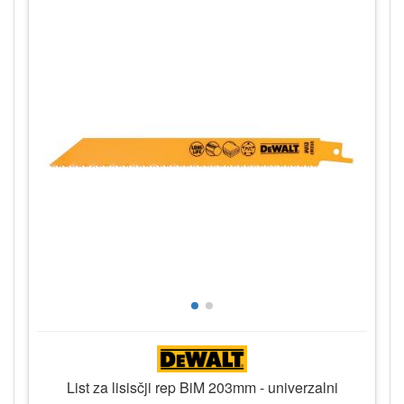
List za lisisčji rep BiM 203mm - univerzalni