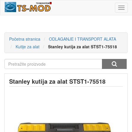
Toggl
navig
Početna stranica
ODLAGANJE I TRANSPORT ALATA
Kutije za alat
Stanley kutija za alat STST1-75518
Stanley kutija za alat STST1-75518