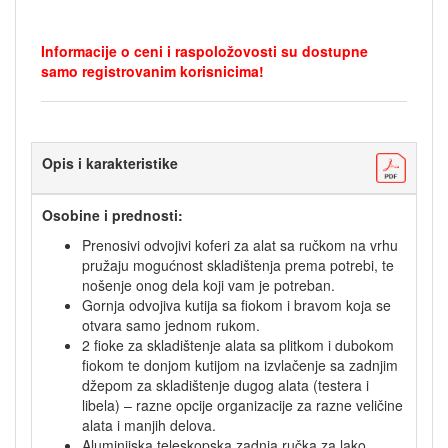
Informacije o ceni i raspoložovosti su dostupne
samo registrovanim korisnicima!
Opis i karakteristike
Osobine i prednosti:
Prenosivi odvojivi koferi za alat sa ručkom na vrhu
pružaju mogućnost skladištenja prema potrebi, te
nošenje onog dela koji vam je potreban.
Gornja odvojiva kutija sa fiokom i bravom koja se
otvara samo jednom rukom.
2 fioke za skladištenje alata sa plitkom i dubokom
fiokom te donjom kutijom na izvlačenje sa zadnjim
džepom za skladištenje dugog alata (testera i
libela) – razne opcije organizacije za razne veličine
alata i manjih delova.
Aluminijska teleskopska zadnja ručka za lako