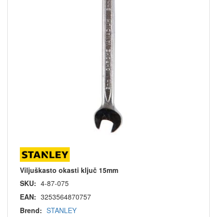
Viljuškasto okasti ključ 15mm
SKU:
4-87-075
EAN:
3253564870757
Brend:
STANLEY