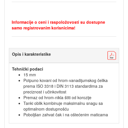
Informacije o ceni i raspoložovosti su dostupne
samo registrovanim korisnicima!
Opis i karakteristike
Tehnički podaci
15 mm
Potpuno kovani od hrom-vanadijumskog čelika
prema ISO 3318 i DIN 3113 standardima za
preciznost i učinkovitost
Premaz od hrom-nikla štiti od korozije
Tanki oblik kombinuje maksimalnu snagu sa
optimalnom dostupnošću
Poboljšan zahvat čak i na oštećenim maticama