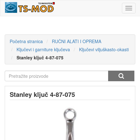
Toggl
navig
Početna stranica
RUČNI ALATI I OPREMA
Ključevi i garniture ključeva
Ključevi viljuškasto-okasti
Stanley ključ 4-87-075
Stanley ključ 4-87-075