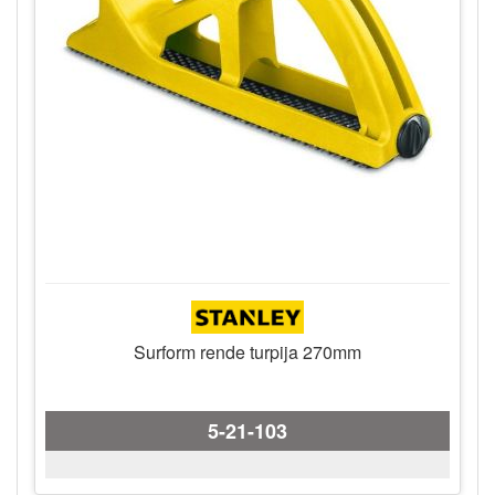
Surform rende turpija 270mm
5-21-103