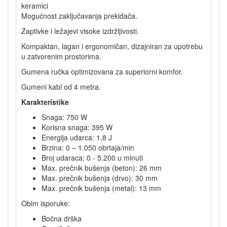
keramici
Mogućnost zaključavanja prekidača.
Zaptivke i ležajevi visoke izdržljivosti.
Kompaktan, lagan i ergonomičan, dizajniran za upotrebu
u zatvorenim prostorima.
Gumena ručka optimizovana za superiorni komfor.
Gumeni kabl od 4 metra.
Karakteristike
Snaga: 750 W
Korisna snaga: 395 W
Energija udarca: 1,8 J
Brzina: 0 – 1.050 obrtaja/min
Broj udaraca: 0 - 5.200 u minuti
Max. prečnik bušenja (beton): 26 mm
Max. prečnik bušenja (drvo): 30 mm
Max. prečnik bušenja (metal): 13 mm
Obim isporuke:
Bočna drška