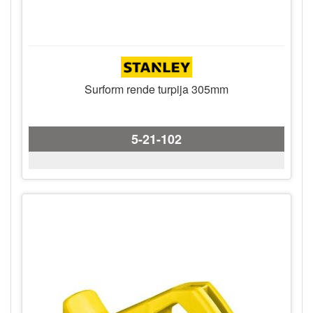
Surform rende turpija 305mm
5-21-102