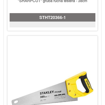
"SHARPCUT" gruba ručna testera - 38cm
STHT20366-1