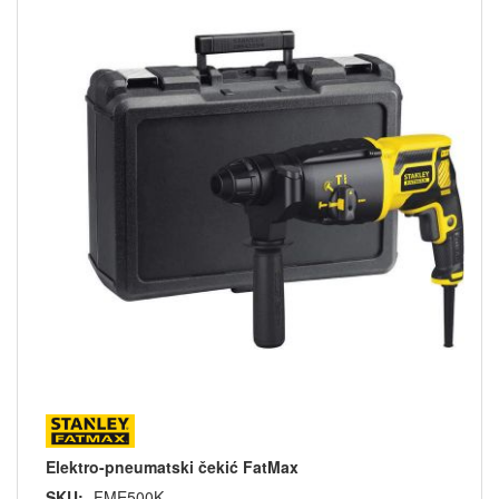
Elektro-pneumatski čekić FatMax
SKU:
FME500K