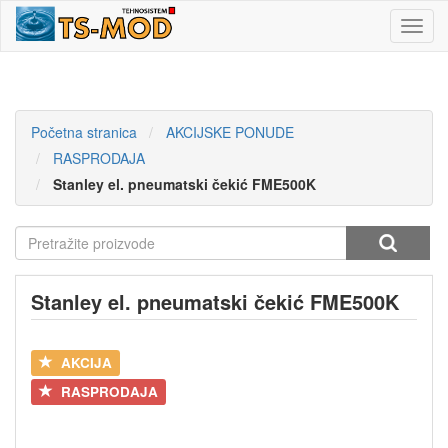
Toggl
navig
Početna stranica
AKCIJSKE PONUDE
RASPRODAJA
Stanley el. pneumatski čekić FME500K
Stanley el. pneumatski čekić FME500K
AKCIJA
RASPRODAJA