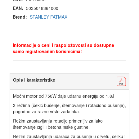
EAN:
5035048364000
Brend:
STANLEY FATMAX
Informacije o ceni i raspoložovosti su dostupne
samo registrovanim korisnicima!
Opis i karakteristike
Moćni motor od 750W daje udarnu energiju od 1.8J
3 režima (čekić bušenje, štemovanje i rotaciono bušenje),
pogodne za razne vrste zadataka.
Režim zaustavljanja rotacije primenljiv za lako
štemovanje cigli i betona niske gustine.
Režim zaustavljanja udaraca za bušenje u drvetu, čeliku i