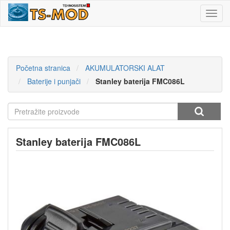
Toggl
navig
Početna stranica
AKUMULATORSKI ALAT
Baterije i punjači
Stanley baterija FMC086L
Stanley baterija FMC086L