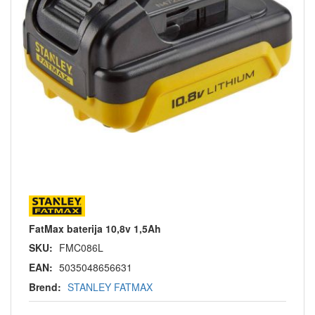
FatMax baterija 10,8v 1,5Ah
SKU:
FMC086L
EAN:
5035048656631
Brend:
STANLEY FATMAX