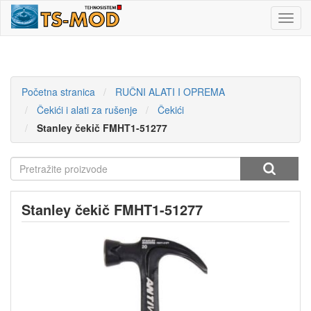
Toggl
navig
Početna stranica
RUČNI ALATI I OPREMA
Čekići i alati za rušenje
Čekići
Stanley čekič FMHT1-51277
Stanley čekič FMHT1-51277