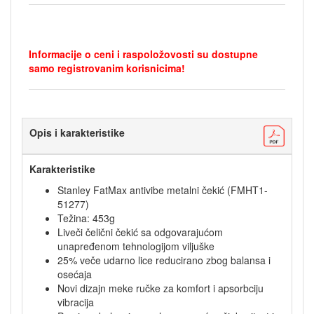
Informacije o ceni i raspoložovosti su dostupne
samo registrovanim korisnicima!
Opis i karakteristike
Karakteristike
Stanley FatMax antivibe metalni čekić (FMHT1-
51277)
Težina: 453g
Liveči čelični čekić sa odgovarajućom
unapređenom tehnologijom viljuške
25% veče udarno lice reducirano zbog balansa i
osećaja
Novi dizajn meke ručke za komfort i apsorbciju
vibracija