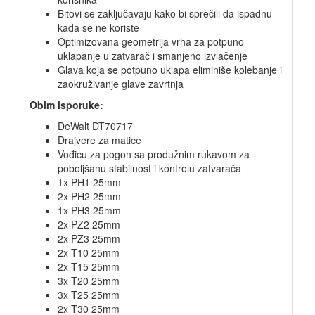
Bitovi se zaključavaju kako bi sprečili da ispadnu
kada se ne koriste
Optimizovana geometrija vrha za potpuno
uklapanje u zatvarač i smanjeno izvlačenje
Glava koja se potpuno uklapa eliminiše kolebanje i
zaokruživanje glave zavrtnja
Obim isporuke:
DeWalt DT70717
Drajvere za matice
Vođicu za pogon sa produžnim rukavom za
poboljšanu stabilnost i kontrolu zatvarača
1x PH1 25mm
2x PH2 25mm
1x PH3 25mm
2x PZ2 25mm
2x PZ3 25mm
2x T10 25mm
2x T15 25mm
3x T20 25mm
3x T25 25mm
2x T30 25mm