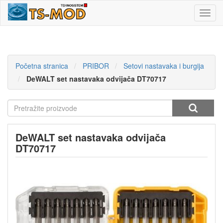
Toggl
navig
Početna stranica
PRIBOR
Setovi nastavaka i burgija
DeWALT set nastavaka odvijača DT70717
DeWALT set nastavaka odvijača
DT70717