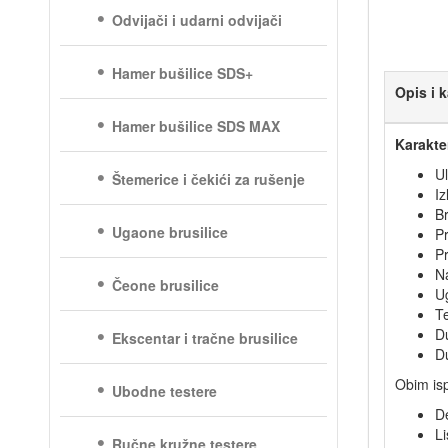
Odvijači i udarni odvijači
Hamer bušilice SDS+
Opis i k
Hamer bušilice SDS MAX
Karakte
U
Štemerice i čekići za rušenje
I
Br
Ugaone brusilice
Pr
Pr
Na
Čeone brusilice
Ug
Te
D
Ekscentar i tračne brusilice
Du
Obim is
Ubodne testere
D
Li
Ručne kružne testere