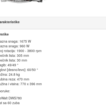
arakteristike
rstike
lazna snaga: 1675 W
zlazna snaga: 960 W
oj rotacija: 1900 - 3800 rpm
ečnik lista: 305 mm
ečnik lista: 30 mm
gib: 49/49 °
lovi [desno/levo]: 60/50 °
žina: 24.8 kg
ubina reza: 470 mm
žina i visina: 770 x 396 mm
poruke:
eWalt DWS780
st sa 60 zuba