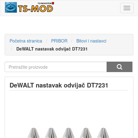
Toggl
navig
Početna stranica
PRIBOR
Bitovi i nastavci
DeWALT nastavak odvijač DT7231
DeWALT nastavak odvijač DT7231