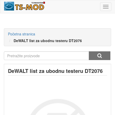
Toggl
navig
Početna stranica
DeWALT list za ubodnu testeru DT2076
DeWALT list za ubodnu testeru DT2076