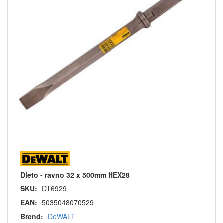
Dleto - ravno 32 x 500mm HEX28
SKU:
DT6929
EAN:
5035048070529
Brend:
DeWALT