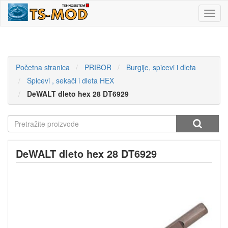
Toggl
navig
Početna stranica
PRIBOR
Burgije, spicevi i dleta
Špicevi , sekači i dleta HEX
DeWALT dleto hex 28 DT6929
DeWALT dleto hex 28 DT6929