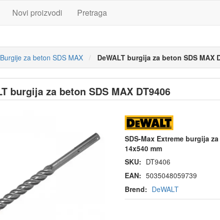
Novi proizvodi
Pretraga
Burgije za beton SDS MAX
DeWALT burgija za beton SDS MAX 
T burgija za beton SDS MAX DT9406
SDS-Max Extreme burgija za
14x540 mm
SKU:
DT9406
EAN:
5035048059739
Brend:
DeWALT