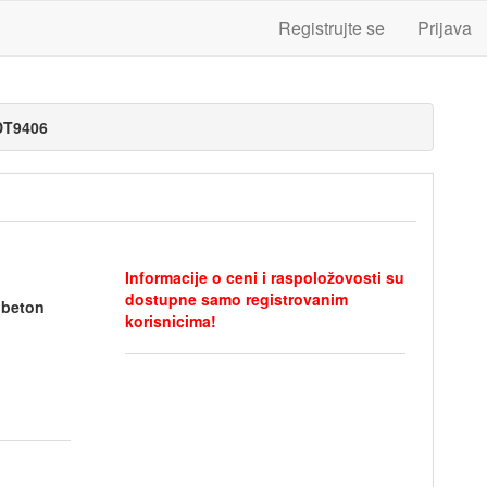
Registrujte se
Prijava
DT9406
Informacije o ceni i raspoložovosti su
dostupne samo registrovanim
 beton
korisnicima!