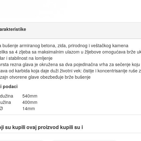
arakteristike
a bušenje armiranog betona, zida, prirodnog i veštačkog kamena
liks sa 4 zljeba sa maksimalnim ulazom u žljebove omogućava brže ukl
ar i stabilnost na lomljenje
rsta rezna glava je okružena sa dva pojedinačna vrha za sečenje koju 
ava od karbida koja daje duži životni vek: čistije i koncentrisanije ruše 
izajn otvorene glave obezbeđuje brže bušenje
i podaci
dužina
540mm
užina
400mm
 Ø
14mm
i su kupili ovaj proizvod kupili su i