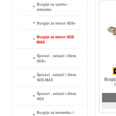
Burgije za opeku -
zidarske
Burgije za beton SDS+
Burgije za beton SDS
MAX
Špicevi , sekači i dleta
SDS+
Špicevi , sekači i dleta
Burgi
SDS MAX
1
Špicevi , sekači i dleta
HEX
Burgije za keramiku i