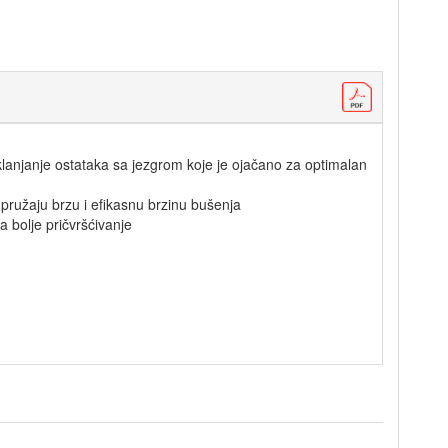
anjanje ostataka sa jezgrom koje je ojačano za optimalan
pružaju brzu i efikasnu brzinu bušenja
za bolje pričvršćivanje