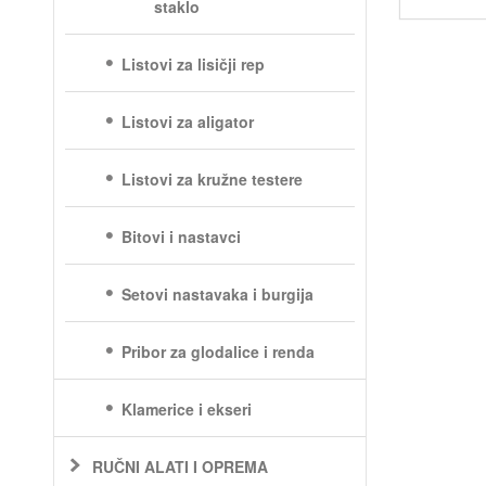
staklo
Listovi za lisičji rep
Listovi za aligator
Listovi za kružne testere
Bitovi i nastavci
Setovi nastavaka i burgija
Pribor za glodalice i renda
Klamerice i ekseri
RUČNI ALATI I OPREMA