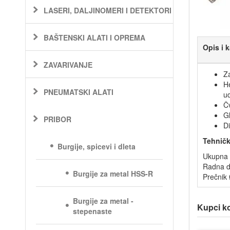
LASERI, DALJINOMERI I DETEKTORI
BAŠTENSKI ALATI I OPREMA
Opis i k
ZAVARIVANJE
Z
He
PNEUMATSKI ALATI
ud
Čv
Gl
PRIBOR
D
Tehničk
Burgije, spicevi i dleta
Ukupna 
Radna d
Burgije za metal HSS-R
Prečnik
Burgije za metal -
Kupci koj
stepenaste