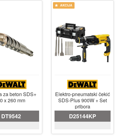
AKCIJA
ja za beton SDS+
Elektro-pneumatski čekić
0 x 260 mm
SDS-Plus 900W + Set
pribora
DT9542
D25144KP