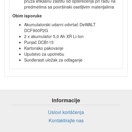
pruža efikasnu zaštitu od opterećenja pri radu na
predmetima sa površinski osetljivim materijalima
Obim isporuke
Akumulatorski udarni odvrtač DeWALT
DCF900P2G
2 x akumulator 5,0 Ah XR Li-Ion
Punjač DCB115
Kartonsko pakovanje
Uputstvo za upotrebu
Sunđerasti uložak za odlaganje
Informacije
Uslovi korišćenja
Kontaktirajte nas