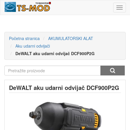
Toggl
navig
Početna stranica
AKUMULATORSKI ALAT
Aku udarni odvijači
DeWALT aku udarni odvijač DCF900P2G
DeWALT aku udarni odvijač DCF900P2G