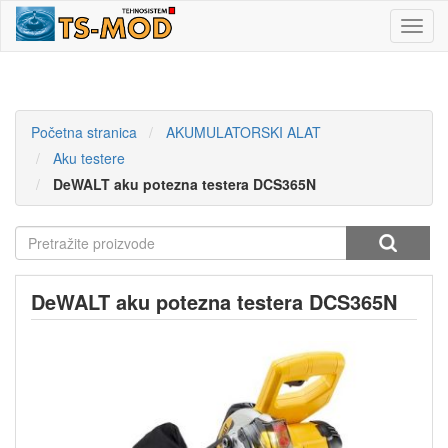
Toggl
navig
Početna stranica
AKUMULATORSKI ALAT
Aku testere
DeWALT aku potezna testera DCS365N
DeWALT aku potezna testera DCS365N