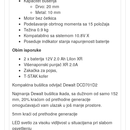
Kapacitet bušenja
Drvo: 20 mm
Metal: 10 mm
Motor bez četkica
Podešavanje obrtnog momenta sa 15 položaja
Težina 0.9 kg
Kompatabilno sa sistemom 10.8V X
Poseduje indikator stanja napunjenosti baterije
Obim isporuke
2 x baterija 12V 2.0 Ah Li­Ion XR
Višenaponski punjač XR 2.0A
Zakačka za pojas,
T-STAK kofer
Kompaktna bušilica odvijač Dewalt DCD701D2
Najmanja Dewalt bušilica ikada, sa dužinom od samo 152
mm, 20% kraćom od prethodne generacije
omogućavajući vam ulazak u još manje prostore.
5mm kraći od prethodne generacije
LED svetlo za visoku vidljivost u situacijama pri slabom
osvetljenju