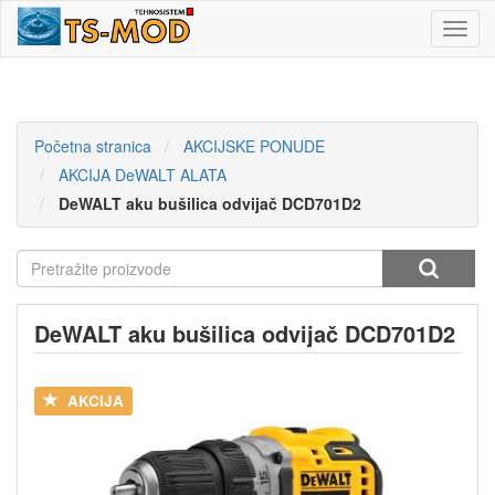
Toggl
navig
Početna stranica
AKCIJSKE PONUDE
AKCIJA DeWALT ALATA
DeWALT aku bušilica odvijač DCD701D2
DeWALT aku bušilica odvijač DCD701D2
AKCIJA