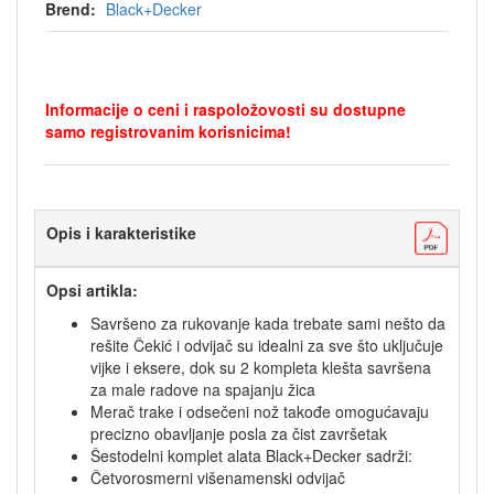
Brend:
Black+Decker
Informacije o ceni i raspoložovosti su dostupne
samo registrovanim korisnicima!
Opis i karakteristike
Opsi artikla:
Savršeno za rukovanje kada trebate sami nešto da
rešite Čekić i odvijač su idealni za sve što uključuje
vijke i eksere, dok su 2 kompleta klešta savršena
za male radove na spajanju žica
Merač trake i odsečeni nož takođe omogućavaju
precizno obavljanje posla za čist završetak
Šestodelni komplet alata Black+Decker sadrži:
Četvorosmerni višenamenski odvijač