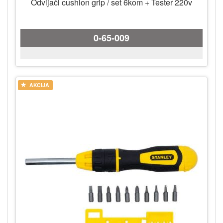
Odvijači cushion grip / set 6kom + Tester 220v
0-65-009
AKCIJA