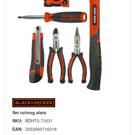
Set ručnog alata
SKU:
BDHT0-71631
EAN:
3253560716318