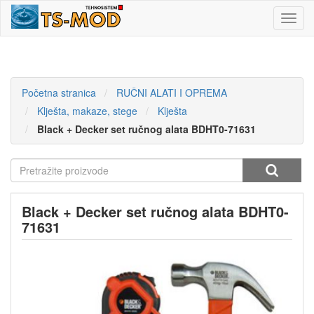
Toggl
navig
Početna stranica
RUČNI ALATI I OPREMA
Klješta, makaze, stege
Klješta
Black + Decker set ručnog alata BDHT0-71631
Black + Decker set ručnog alata BDHT0-
71631