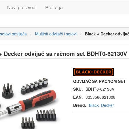
Novi proizvodi
Pretraga
 setovi odvijača
Multibit odvijači i setovi
Black + Decker odvij
+ Decker odvijač sa račnom set BDHT0-62130V
ODVIJAČ SA RAČNOM SET
SKU:
BDHT0-62130V
EAN:
3253560621308
Brend:
Black+Decker