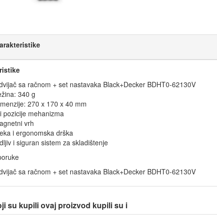
arakteristike
ristike
dvijač sa račnom + set nastavaka Black+Decker BDHT0-62130V
ežina: 340 g
imenzije: 270 x 170 x 40 mm
i pozicije mehanizma
agnetni vrh
eka i ergonomska drška
dljiv i siguran sistem za skladištenje
poruke
dvijač sa račnom + set nastavaka Black+Decker BDHT0-62130V
i su kupili ovaj proizvod kupili su i