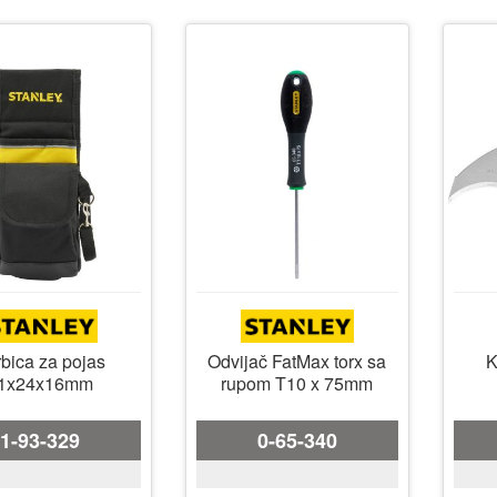
bica za pojas
Odvijač FatMax torx sa
K
1x24x16mm
rupom T10 x 75mm
1-93-329
0-65-340