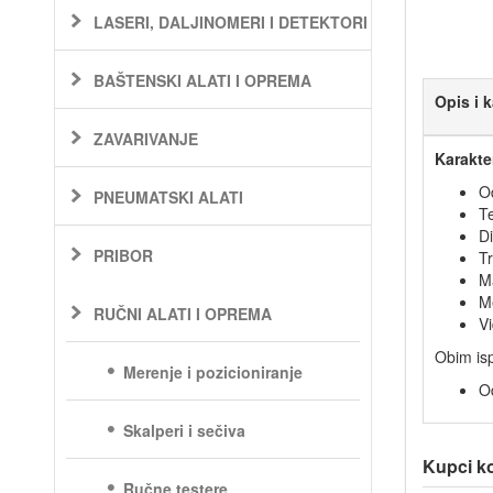
LASERI, DALJINOMERI I DETEKTORI
BAŠTENSKI ALATI I OPREMA
Opis i k
ZAVARIVANJE
Karakte
O
PNEUMATSKI ALATI
T
D
PRIBOR
Tr
M
M
RUČNI ALATI I OPREMA
Vi
Obim is
Merenje i pozicioniranje
O
Skalperi i sečiva
Kupci koj
Ručne testere