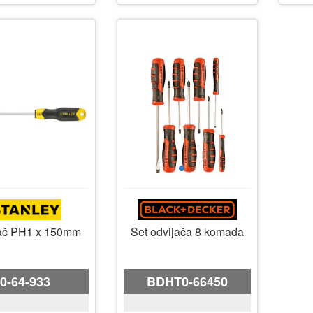
Set odvijača 8 komada
ač PH1 x 150mm
BDHT0-66450
0-64-933