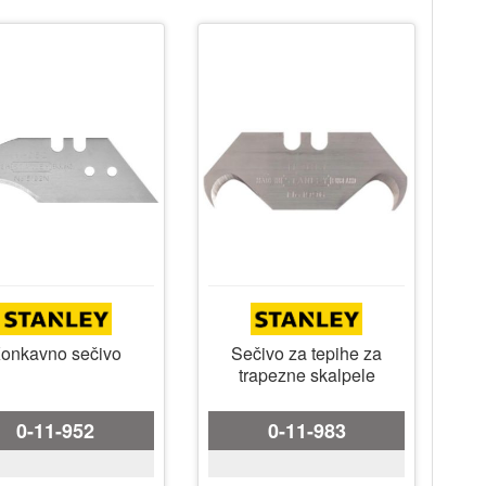
onkavno sečivo
Sečivo za tepihe za
trapezne skalpele
0-11-952
0-11-983