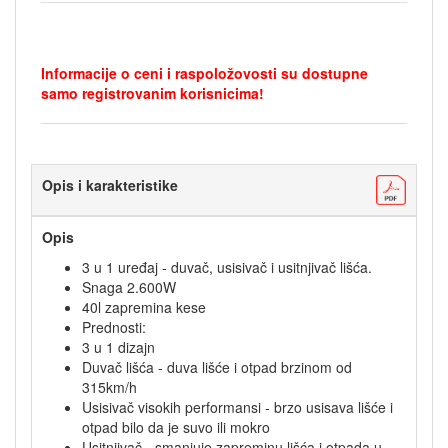
Informacije o ceni i raspoložovosti su dostupne
samo registrovanim korisnicima!
Opis i karakteristike
Opis
3 u 1 uređaj - duvač, usisivač i usitnjivač lišća.
Snaga 2.600W
40l zapremina kese
Prednosti:
3 u 1 dizajn
Duvač lišća - duva lišće i otpad brzinom od
315km/h
Usisivač visokih performansi - brzo usisava lišće i
otpad bilo da je suvo ili mokro
Usitnjivač - smanjuje zapreminu lišća i otpada u