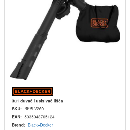
3u1 duvač i usisivač lišća
SKU:
BEBLV260
EAN:
5035048705124
Brend:
Black+Decker