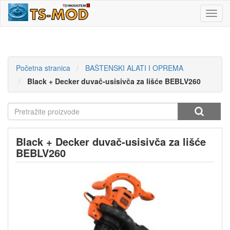
Toggl
navig
Početna stranica
BAŠTENSKI ALATI I OPREMA
Black + Decker duvač-usisivča za lišće BEBLV260
Black + Decker duvač-usisivča za lišće
BEBLV260